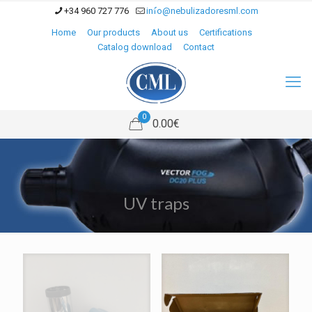
+34 960 727 776
info@nebulizadoresml.com
Home
Our products
About us
Certifications
Catalog download
Contact
0
0.00€
UV traps