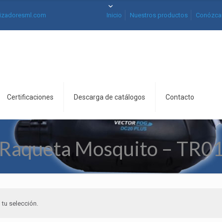
izadoresml.com
Inicio
Nuestros productos
Conózca
Certificaciones
Descarga de catálogos
Contacto
Raqueta Mosquito – TR0
tu selección.