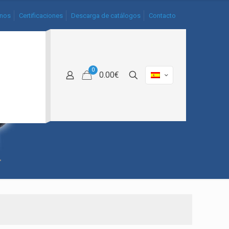
nos
Certificaciones
Descarga de catálogos
Contacto
0
0.00€
1