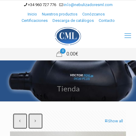
+34 960 727 776
info@nebulizadoresml.com
Inicio
Nuestros productos
Conózcanos
Certificaciones
Descarga de catálogos
Contacto
0
0.00€
Tienda
Show all