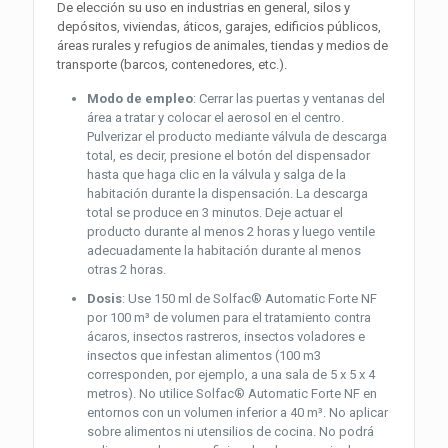
De elección su uso en industrias en general, silos y
depósitos, viviendas, áticos, garajes, edificios públicos,
áreas rurales y refugios de animales, tiendas y medios de
transporte (barcos, contenedores, etc.).
Modo de empleo
: Cerrar las puertas y ventanas del
área a tratar y colocar el aerosol en el centro.
Pulverizar el producto mediante válvula de descarga
total, es decir, presione el botón del dispensador
hasta que haga clic en la válvula y salga de la
habitación durante la dispensación. La descarga
total se produce en 3 minutos. Deje actuar el
producto durante al menos 2 horas y luego ventile
adecuadamente la habitación durante al menos
otras 2 horas.
Dosis
: Use 150 ml de Solfac® Automatic Forte NF
por 100 m³ de volumen para el tratamiento contra
ácaros, insectos rastreros, insectos voladores e
insectos que infestan alimentos (100 m3
corresponden, por ejemplo, a una sala de 5 x 5 x 4
metros). No utilice Solfac® Automatic Forte NF en
entornos con un volumen inferior a 40 m³. No aplicar
sobre alimentos ni utensilios de cocina. No podrá