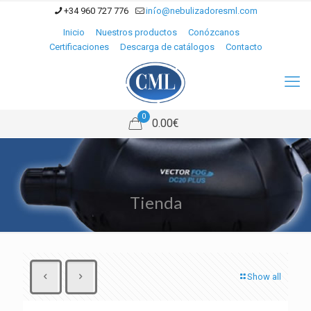
+34 960 727 776
info@nebulizadoresml.com
Inicio
Nuestros productos
Conózcanos
Certificaciones
Descarga de catálogos
Contacto
0
0.00€
Tienda
Show all