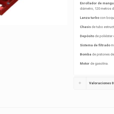
Enrollador de mang
diámetro, 120 metros de
Lanza turbo
con boqui
Chasis
de tubo estruct
Depósito
de poliéster 
Sistema de filtrado
mú
Bomba
de pistones de 
Motor
de gasolina.
Valoraciones
0