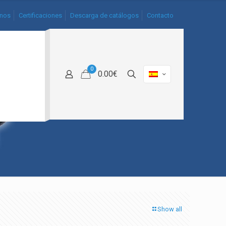
nos
Certificaciones
Descarga de catálogos
Contacto
0
0.00€
Show all