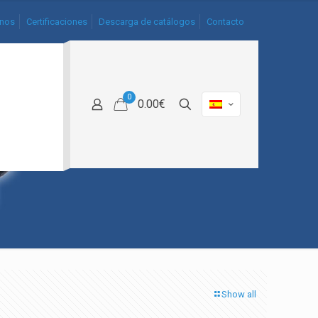
nos
Certificaciones
Descarga de catálogos
Contacto
0
0.00€
Show all