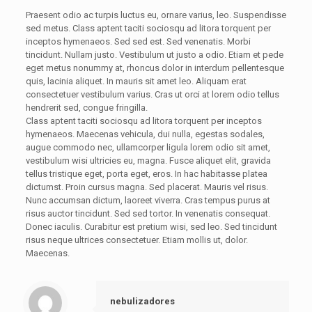
Praesent odio ac turpis luctus eu, ornare varius, leo. Suspendisse
sed metus. Class aptent taciti sociosqu ad litora torquent per
inceptos hymenaeos. Sed sed est. Sed venenatis. Morbi
tincidunt. Nullam justo. Vestibulum ut justo a odio. Etiam et pede
eget metus nonummy at, rhoncus dolor in interdum pellentesque
quis, lacinia aliquet. In mauris sit amet leo. Aliquam erat
consectetuer vestibulum varius. Cras ut orci at lorem odio tellus
hendrerit sed, congue fringilla.
Class aptent taciti sociosqu ad litora torquent per inceptos
hymenaeos. Maecenas vehicula, dui nulla, egestas sodales,
augue commodo nec, ullamcorper ligula lorem odio sit amet,
vestibulum wisi ultricies eu, magna. Fusce aliquet elit, gravida
tellus tristique eget, porta eget, eros. In hac habitasse platea
dictumst. Proin cursus magna. Sed placerat. Mauris vel risus.
Nunc accumsan dictum, laoreet viverra. Cras tempus purus at
risus auctor tincidunt. Sed sed tortor. In venenatis consequat.
Donec iaculis. Curabitur est pretium wisi, sed leo. Sed tincidunt
risus neque ultrices consectetuer. Etiam mollis ut, dolor.
Maecenas.
nebulizadores