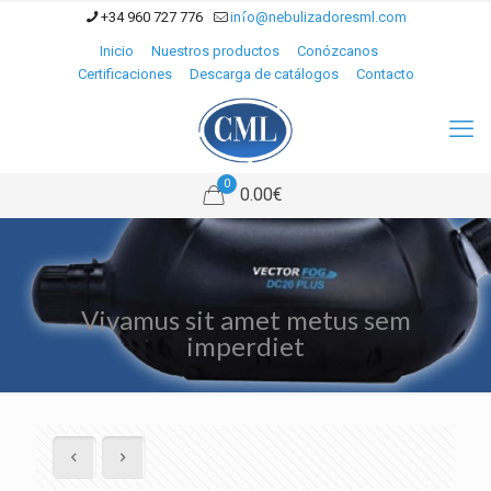
+34 960 727 776
info@nebulizadoresml.com
Inicio
Nuestros productos
Conózcanos
Certificaciones
Descarga de catálogos
Contacto
0
0.00€
Vivamus sit amet metus sem
imperdiet